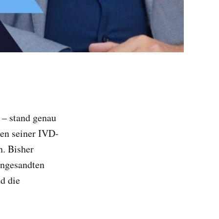
 – stand genau
men seiner IVD-
n. Bisher
eingesandten
d die