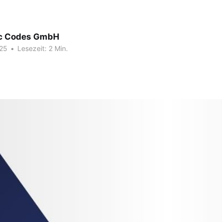
c Codes GmbH
025
•
Lesezeit: 2 Min.